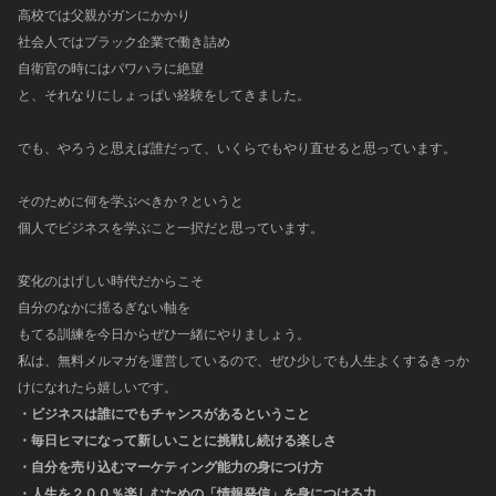
高校では父親がガンにかかり
社会人ではブラック企業で働き詰め
自衛官の時にはパワハラに絶望
と、それなりにしょっぱい経験をしてきました。
でも、やろうと思えば誰だって、いくらでもやり直せると思っています。
そのために何を学ぶべきか？というと
個人でビジネスを学ぶこと一択だと思っています。
変化のはげしい時代だからこそ
自分のなかに揺るぎない軸を
もてる訓練を今日からぜひ一緒にやりましょう。
私は、無料メルマガを運営しているので、ぜひ少しでも人生よくするきっか
けになれたら嬉しいです。
・ビジネスは誰にでもチャンスがあるということ
・毎日ヒマになって新しいことに挑戦し続ける楽しさ
・自分を売り込むマーケティング能力の身につけ方
・人生を２００％楽しむための「情報発信」を身につける力