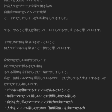
社会人ではブラック企業で働き詰め
自衛官の時にはパワハラに絶望
と、それなりにしょっぱい経験をしてきました。
でも、やろうと思えば誰だって、いくらでもやり直せると思っています。
そのために何を学ぶべきか？というと
個人でビジネスを学ぶこと一択だと思っています。
変化のはげしい時代だからこそ
自分のなかに揺るぎない軸を
もてる訓練を今日からぜひ一緒にやりましょう。
私は、無料メルマガを運営しているので、ぜひ少しでも人生よくするきっか
けになれたら嬉しいです。
・ビジネスは誰にでもチャンスがあるということ
・毎日ヒマになって新しいことに挑戦し続ける楽しさ
・自分を売り込むマーケティング能力の身につけ方
・人生を２００％楽しむための「情報発信」を身につける力