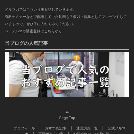
メルマガではこういう事を話していきます。
有料セミナーなどで配布していた動画も７個以上特典としてプレゼントして
いますので、ぜひ手に入れてみてください。
→
メルマガ講座登録はこちらから
当ブログの人気記事
Page Top
プロフィール
おすすめ記事
運営講座一覧
公式メルマ
ガ
実績者さんの声
お問合わせ・公演依頼