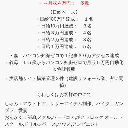
・～月収４万円： 多数
【日給ベース】
・日給100万円達成： １名
・日給10万円達成： ３名
・日給３万円達成： ４名
・日給２万円達成： ３名
・日給１万円達成： ５名
・妻 パソコン知識ゼロで１記事３０万アクセス達成
・義母 ５５歳からパソコン知識ゼロで月収５万円自動化
＆物販報酬
・実店舗サイト構築管理２件（建設リフォーム業、占い関
係）
くわしくはお客様の声にて
しゅみ：アウトドア、レザーアイテム制作、バイク、ガン
プラ、愛妻
おんがく：R&B,メタル,ハードコア,ポストロック,オールド
スクール,ドリルンベース,ハウス,アンビエント