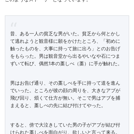
昔、ある一人の貧乏な男がいた。貧乏から何とかし
て逃れようと観音様に願をかけたところ、「初めに
触ったものを、大事に持って旅に出ろ」とのお告げ
をもらった。男は観音堂から出るやいなや石につま
ずいて転び、偶然1本の藁しべ（藁）に手が触れた。
男はお告げ通り、その藁しべを手に持って道を進ん
でいった。ところが彼の顔の周りを、大きなアブが
飛び回り、煩くて仕方が無い。そこで男はアブを捕
まえると、藁しべの先に結び付けてやった。
すると、傍で大泣きしていた男の子がアブが結び付
けられた藁しべを面白がり、欲しいと言って来る。