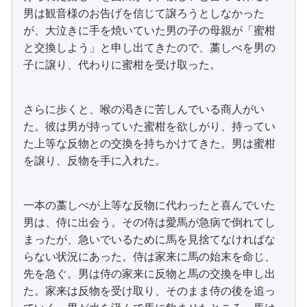
男は観音様のお告げを信じて譲ろうとしなかった
が、大泣きに手を焼いていた男の子の母親が「蜜柑
と交換しよう」と申し出てきたので、藁しべを男の
子に譲り、代わりに蜜柑を受け取った。
さらに歩くと、喉の渇きに苦しんでいる商人がい
た。彼は男が持っていた蜜柑を欲しがり、持ってい
た上等な反物との交換を持ちかけてきた。男は蜜柑
を譲り、反物を手に入れた。
一本の藁しべが上等な反物に代わったと喜んでいた
男は、侍に出会う。その侍は愛馬が急病で倒れてし
まったが、急いでいるために馬を見捨てなければな
らない状況にあった。侍は家来に馬の始末を命じ、
先を急ぐ。男は侍の家来に反物と馬の交換を申し出
た。家来は反物を受け取り、そのまま侍の後を追っ