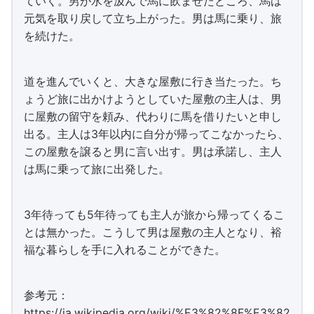
ていく。男が水を汲んで馬に飲ませたところ、馬は
元気を取り戻して立ち上がった。男は馬に乗り、旅
を続けた。
道を進んでいくと、大きな屋敷に行き当たった。ち
ょうど旅に出かけようとしていた屋敷の主人は、男
に屋敷の留守を頼み、代わりに馬を借りたいと申し
出る。主人は3年以内に自分が帰ってこなかったら、
この屋敷を譲ると男に言い出す。男は承諾し、主人
は馬に乗って旅に出発した。
3年待っても5年待っても主人が旅から帰ってくるこ
とは無かった。こうして男は屋敷の主人となり、裕
福な暮らしを手に入れることができた。
参考元：
https://ja.wikipedia.org/wiki/%E3%82%8F%E3%82