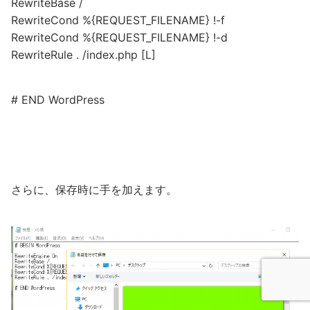
RewriteBase /
RewriteCond %{REQUEST_FILENAME} !-f
RewriteCond %{REQUEST_FILENAME} !-d
RewriteRule . /index.php [L]
# END WordPress
さらに、保存時に手を加えます。