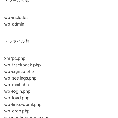
・フォルダ類
wp-includes
wp-admin
・ファイル類
xmrpc.php
wp-trackback.php
wp-signup.php
wp-settings.php
wp-mail.php
wp-login.php
wp-load.php
wp-links-opml.php
wp-cron.php
wp-config-sample.php